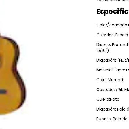
Especifi
Color/Acabado:C
Cuerdas: Escala
Diseno: Profund
15/16")
Diapasón: (Nut/
Material Tapa: 
Caja: Meranti
Costados/Rib:Me
Cuello:Nato
Diapasón: Palo 
Puente: Palo de