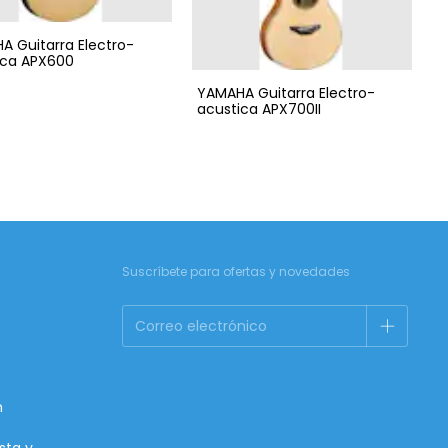
A Guitarra Electro-
ica APX600
YAMAHA Guitarra Electro-
acustica APX700II
Suscríbete para ofertas y novedades
m
sta y