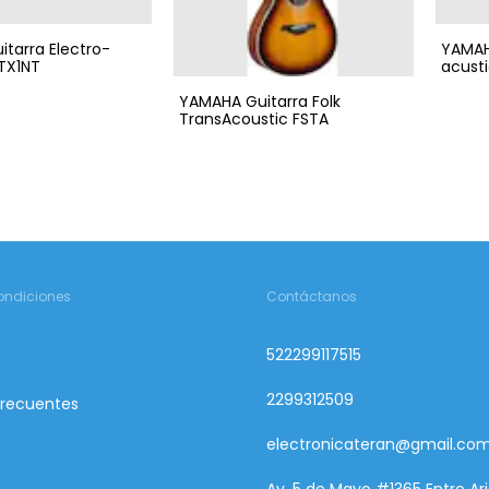
tarra Electro-
YAMAH
TX1NT
acust
YAMAHA Guitarra Folk
TransAcoustic FSTA
ondiciones
Contáctanos
522299117515
2299312509
Frecuentes
electronicateran@gmail.co
Av. 5 de Mayo #1365 Entre Ari