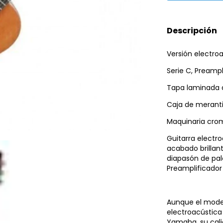
Descripción
Versión electro
Serie C, Preampl
Tapa laminada d
Caja de meranti
Maquinaria cro
Guitarra electr
acabado brillant
diapasón de pal
Preamplificador
Aunque el model
electroacústic
Yamaha, su cali