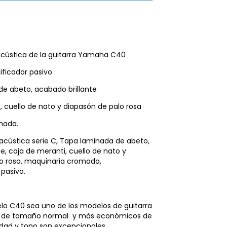
acústica de la guitarra Yamaha C40
ificador pasivo
e abeto, acabado brillante
, cuello de nato y diapasón de palo rosa
mada.
oacústica serie C, Tapa laminada de abeto,
e, caja de meranti, cuello de nato y
o rosa, maquinaria cromada,
 pasivo.
o C40 sea uno de los modelos de guitarra
a de tamaño normal y más económicos de
dad y tono son excepcionales.