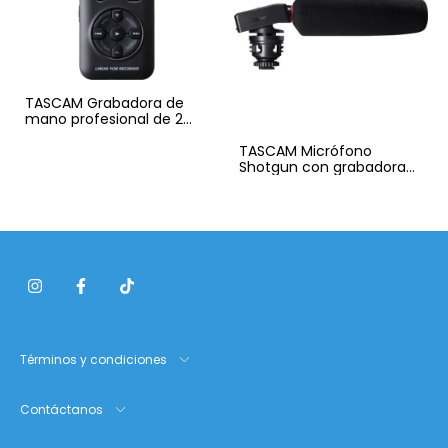
TASCAM Grabadora de
mano profesional de 2
Pistas DR-05
TASCAM Micrófono
Shotgun con grabadora
de audio digital para
camaras DSLR DR-10SG
Términos y condiciones
Contáctanos