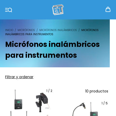
INICIO
/
MICRÓFONOS
/
MICRÓFONOS INALÁMBRICOS
/
MICRÓFONOS
INALÁMBRICOS PARA INSTRUMENTOS
Micrófonos inalámbricos
para instrumentos
Filtrar y ordenar
1
/
2
10 productos
1
/
5