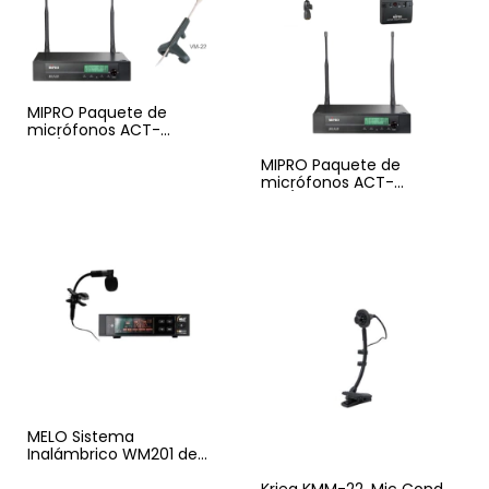
MIPRO Paquete de
micrófonos ACT-
311B/ACT-32T y VT22SET
(Inalámbrico para violín)
MIPRO Paquete de
micrófonos ACT-
311B/ACT-32T y SM32
(Inalámbrico de viento)
MELO Sistema
Inalámbrico WM201 de
body para instrumentos