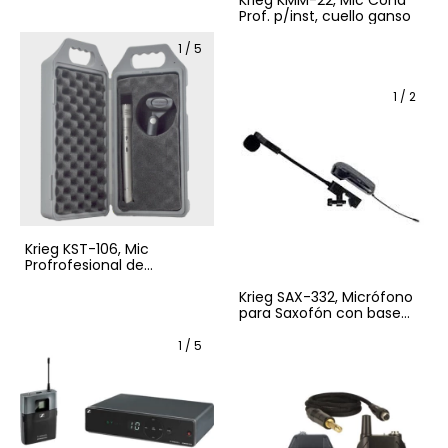
de alientos
Krieg KMM-22, Mic Cond
Prof. p/inst, cuello ganso
1
/
5
1
/
2
Krieg KST-106, Mic
Profrofesional de
condensador tipo
lápiz+Incluye estucho
Krieg SAX-332, Micrófono
para Saxofón con base
para receptador KD-332
no incluido, pila doble A
1
/
5