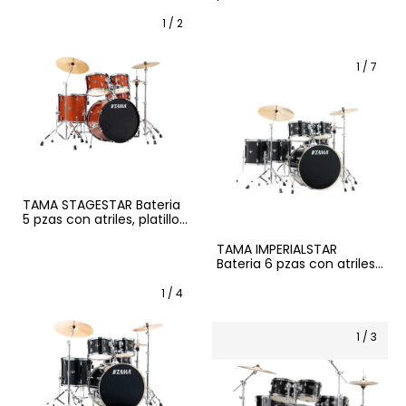
1
/
2
1
/
7
TAMA STAGESTAR Bateria
5 pzas con atriles, platillos
y asiento
TAMA IMPERIALSTAR
Bateria 6 pzas con atriles
y asiento
1
/
4
1
/
3