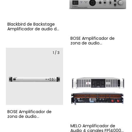
Blackbird de Backstage
Amplificador de audio de
4 canales 10,000 watts
BOSE Amplificador de
zona de audio
FreeSpace® IZA 190-HZ de
70/100V
1
/
3
BOSE Amplificador de
zona de audio
FreeSpace® IZA-2120-LZ
MELO Amplificador de
Audio 4 canales FP14000Q