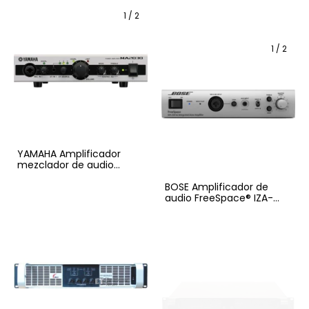
1
/
2
1
/
2
YAMAHA Amplificador
mezclador de audio
MA2030A para audio
ambiental
BOSE Amplificador de
audio FreeSpace® IZA-
250-LZ