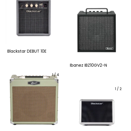
Blackstar DEBUT 10E
Ibanez IBZ10GV2-N
1
/
4
1
/
2