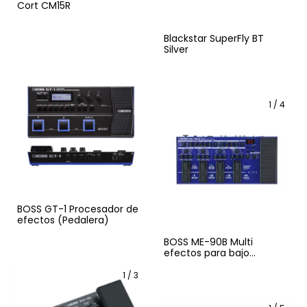
Cort CM15R
Blackstar SuperFly BT
Silver
1
/
4
BOSS GT-1 Procesador de
efectos (Pedalera)
BOSS ME-90B Multi
efectos para bajo
(Pedalera)
1
/
3