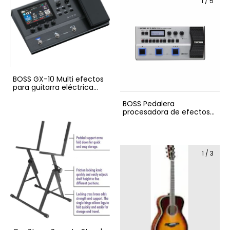
1
/
5
BOSS GX-10 Multi efectos
para guitarra eléctrica
(Pedalera)
BOSS Pedalera
procesadora de efectos
GT-1B
1
/
3