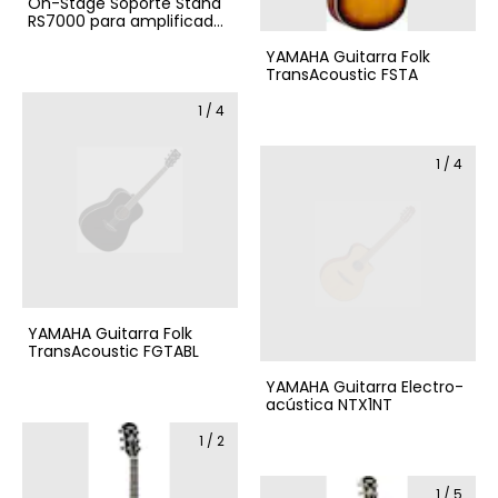
On-Stage Soporte Stand
RS7000 para amplificador
de guitarra o bajo Tiltback
Amp Stand
YAMAHA Guitarra Folk
TransAcoustic FSTA
1
/
4
1
/
4
YAMAHA Guitarra Folk
TransAcoustic FGTABL
YAMAHA Guitarra Electro-
acústica NTX1NT
1
/
2
1
/
5