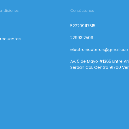
ondiciones
Contáctanos
522299117515
2299312509
Frecuentes
electronicateran@gmail.co
Av. 5 de Mayo #1365 Entre Ari
Serdan Col. Centro 91700 Ver