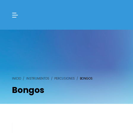
INICIO
/
INSTRUMENTOS
/
PERCUSIONES
/
BONGOS
Bongos