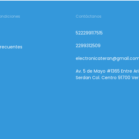
ondiciones
Contáctanos
522299117515
2299312509
Frecuentes
electronicateran@gmail.co
Av. 5 de Mayo #1365 Entre Ari
Serdan Col. Centro 91700 Ver