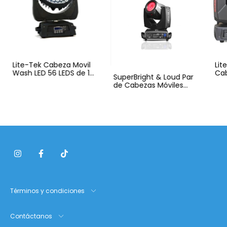
Lite-Tek Cabeza Movil
Lit
Wash LED 56 LEDS de 10
Cab
SuperBright & Loud Par
watts
2R 
de Cabezas Móviles
BEAM 230 7R con
estuche
Términos y condiciones
Contáctanos