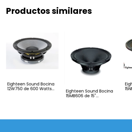
Productos similares
Eighteen Sound Bocina
Eig
12W750 de 600 Watts
15N
Eighteen Sound Bocina
AES 12" pulgadas
neo
15MB606 de 15"
pulgadas 400 watts AES
imán de ferrita