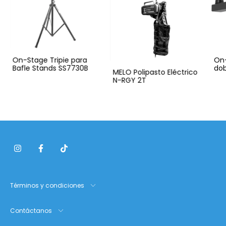
On-Stage Tripie para
On-
Bafle Stands SS7730B
dob
MELO Polipasto Eléctrico
Sta
N-RGY 2T
Términos y condiciones
Contáctanos