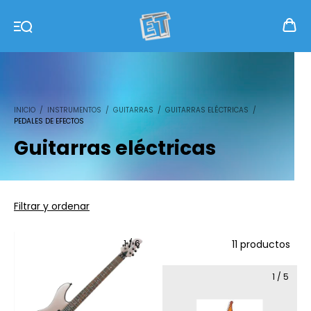
INICIO
/
INSTRUMENTOS
/
GUITARRAS
/
GUITARRAS ELÉCTRICAS
/
PEDALES DE EFECTOS
Guitarras eléctricas
Filtrar y ordenar
1
/
6
11 productos
1
/
5