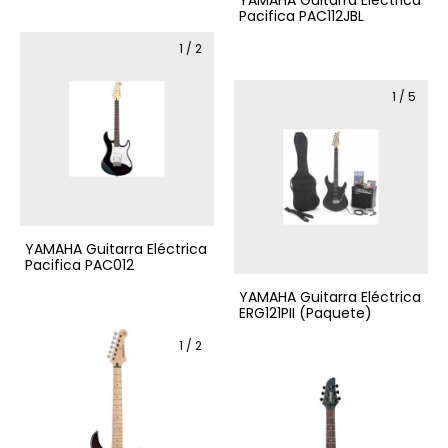
YAMAHA Guitarra Eléctrica
Pacifica PAC112JBL
1
/
2
1
/
5
YAMAHA Guitarra Eléctrica
Pacifica PAC012
YAMAHA Guitarra Eléctrica
ERG121PII (Paquete)
1
/
2