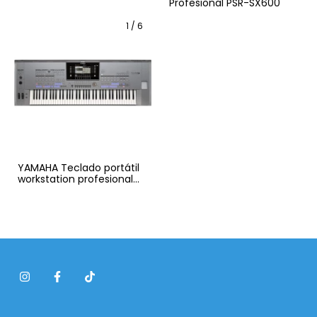
Profesional PSR-SX600
1
/
6
YAMAHA Teclado portátil
workstation profesional
TYROS 5 de 76 teclas