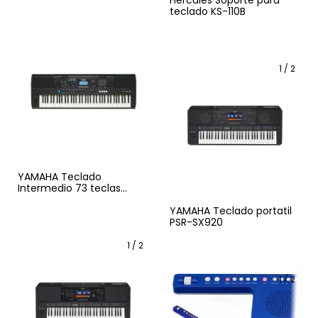
teclado KS-110B
1
/
2
YAMAHA Teclado
Intermedio 73 teclas
PSREW425SET (Incluye
Adaptador PA-300C)
YAMAHA Teclado portatil
PSR-SX920
1
/
2
1
/
2